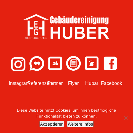
Instagram
Referenzen
Partner
Flyer
Hubar
Facebook
Diese Website nutzt Cookies, um Ihnen bestmögliche
Funktionalität bieten zu können.
© 2018 Design umgesetzt von
WEBish GmbH
Akzeptieren
Weitere Infos