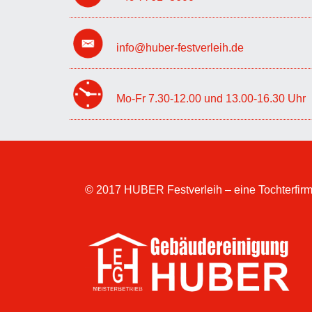
info@huber-festverleih.de
Mo-Fr 7.30-12.00 und 13.00-16.30 Uhr
© 2017 HUBER Festverleih – eine Tochterfirm