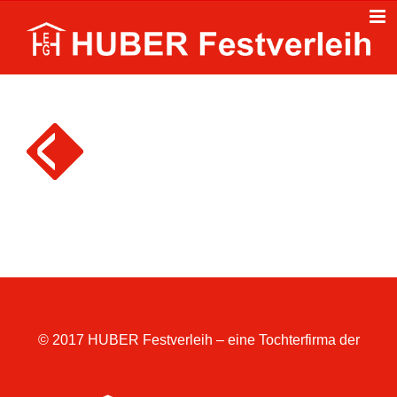
Zum
Inhalt
springen
© 2017 HUBER Festverleih – eine Tochterfirma der