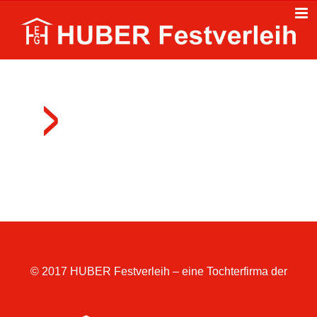
Zum
Inhalt
springen
© 2017 HUBER Festverleih – eine Tochterfirma der