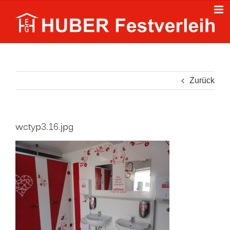
Zum
Inhalt
springen
Zurück
wctyp3.16.jpg